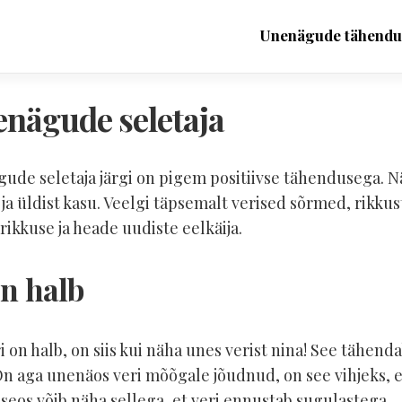
Unenägude tähendu
Karu
enägude seletaja
unenäos
–
unenägude
seletaja
ägude seletaja järgi on pigem positiivse tähendusega. N
Hambad
a üldist kasu. Veelgi täpsemalt verised sõrmed, rikkust
unenäos
rikkuse ja heade uudiste eelkäija.
–
unenägude
seletaja
on halb
Surnud
inimene
unenäos
 on halb, on siis kui näha unes verist nina! See tähend
–
unenägude
On aga unenäos veri mõõgale jõudnud, on see vihjeks, e
seletaja
 seos võib näha sellega, et veri ennustab sugulastega