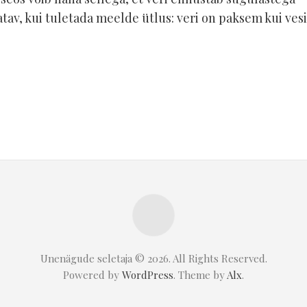
Tulekahju
atav, kui tuletada meelde ütlus: veri on paksem kui vesi
unenäos
–
unenägude
seletaja
Veri
unenäos
–
unenägude
seletaja
Madu
unenäos
–
unenägude
seletaja
Surm
Unenägude seletaja © 2026. All Rights Reserved.
unenäos
–
Powered by
WordPress
. Theme by
Alx
.
unenägude
seletaja