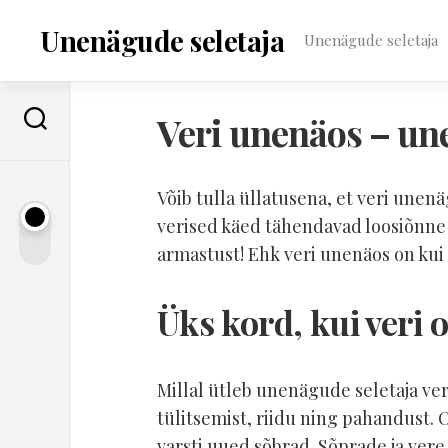
Skip
to
Unenägude seletaja
Unenägude seletaja
content
Veri unenäos – un
Võib tulla üllatusena, et veri unen
verised käed tähendavad loosiõnne j
armastust! Ehk veri unenäos on kui 
Üks kord, kui veri 
Millal ütleb unenägude seletaja veri
tülitsemist, riidu ning pahandust. 
varsti uued sõbrad. Sõprade ja vere