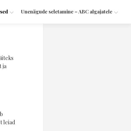
sed
Unenägude seletamine – ABC algajatele
Õudusunenäod
ja
halvad
unenäod
äiteks
 ja
ab
t leiad