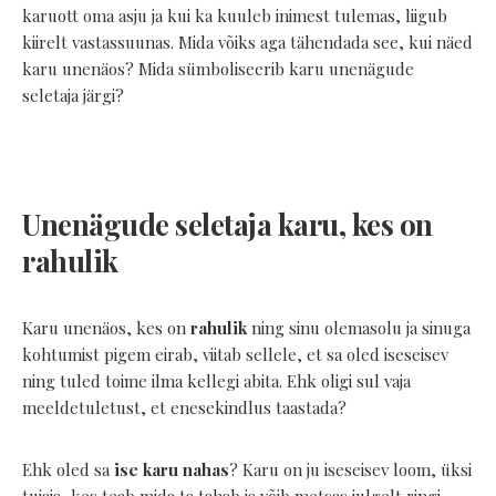
karuott oma asju ja kui ka kuuleb inimest tulemas, liigub
kiirelt vastassuunas. Mida võiks aga tähendada see, kui näed
karu unenäos? Mida sümboliseerib karu unenägude
seletaja järgi?
Unenägude seletaja karu, kes on
rahulik
Karu unenäos, kes on
rahulik
ning sinu olemasolu ja sinuga
kohtumist pigem eirab, viitab sellele, et sa oled iseseisev
ning tuled toime ilma kellegi abita. Ehk oligi sul vaja
meeldetuletust, et enesekindlus taastada?
Ehk oled sa
ise karu nahas
? Karu on ju iseseisev loom, üksi