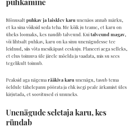
puhkamine
Mõnusalt
puhkav ja laisklev karu
unenäos annab märku,
et ka sina võiksid seda teha. Me kõik ju teame, et karu on
üheks loomaks, kes naudib talveund. Kui
talveund magav
,
või lihtsalt puhkav, karu on ka sinu unenägudesse tee
leidnud, siis võta mesikäpast eeskuju. Planeeri aega selleks,
et elus toimuva üle järele mõelda ja vaadata, mis su sees
tegelikult toimub.
Peaksid aga nägema
rääkiva karu
unenägu, tasub tema
öeldule tähelepanu pöörata ja ehk isegi peale ärkamist üles
kirjutada, et soovitused ei ununeks.
Unenägude seletaja karu, kes
ründab