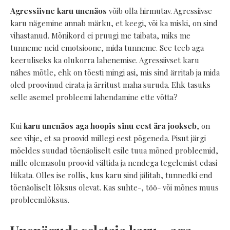
Agressiivne karu unenäos
võib olla hirmutav. Agressiivse
karu nägemine annab märku, et keegi, või ka miski, on sind
vihastanud. Mõnikord ei pruugi me taibata, miks me
tunneme neid emotsioone, mida tunneme. See teeb aga
keeruliseks ka olukorra lahenemise. Agressiivset karu
nähes mõtle, ehk on tõesti mingi asi, mis sind ärritab ja mida
oled proovinud eirata ja ärritust maha suruda. Ehk tasuks
selle asemel probleemi lahendamine ette võtta?
Kui
karu unenäos aga hoopis sinu eest ära jookseb
, on
see vihje, et sa proovid millegi eest põgeneda. Pisut järgi
mõeldes suudad tõenäoliselt esile tuua mõned probleemid,
mille olemasolu proovid vältida ja nendega tegelemist edasi
lükata. Olles ise rollis, kus karu sind jälitab, tunnedki end
tõenäoliselt lõksus olevat. Kas suhte-, töö- või mõnes muus
probleemlõksus.