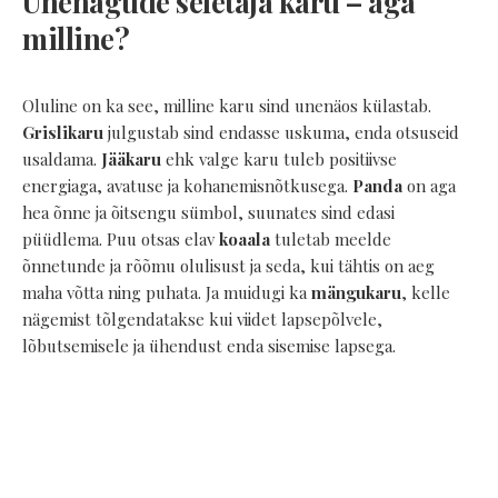
Unenägude seletaja karu – aga
milline?
Oluline on ka see, milline karu sind unenäos külastab.
Grislikaru
julgustab sind endasse uskuma, enda otsuseid
usaldama.
Jääkaru
ehk valge karu tuleb positiivse
energiaga, avatuse ja kohanemisnõtkusega.
Panda
on aga
hea õnne ja õitsengu sümbol, suunates sind edasi
püüdlema. Puu otsas elav
koaala
tuletab meelde
õnnetunde ja rõõmu olulisust ja seda, kui tähtis on aeg
maha võtta ning puhata. Ja muidugi ka
mängukaru
, kelle
nägemist tõlgendatakse kui viidet lapsepõlvele,
lõbutsemisele ja ühendust enda sisemise lapsega.