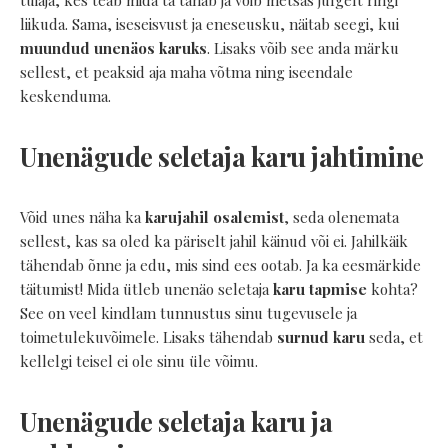
tuiaja, kes teab mida ta tahab ja võib metsas julgelt ringi
liikuda. Sama, iseseisvust ja eneseusku, näitab seegi, kui
muundud unenäos karuks
. Lisaks võib see anda märku
sellest, et peaksid aja maha võtma ning iseendale
keskenduma.
Unenägude seletaja karu jahtimine
Võid unes näha ka
karujahil osalemist
, seda olenemata
sellest, kas sa oled ka päriselt jahil käinud või ei. Jahilkäik
tähendab õnne ja edu, mis sind ees ootab. Ja ka eesmärkide
täitumist! Mida ütleb unenäo seletaja
karu tapmise
kohta?
See on veel kindlam tunnustus sinu tugevusele ja
toimetulekuvõimele. Lisaks tähendab
surnud karu
seda, et
kellelgi teisel ei ole sinu üle võimu.
Unenägude seletaja karu ja