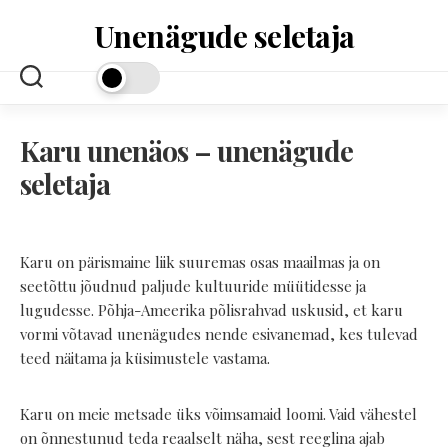
Skip
Unenägude seletaja
to
content
Karu unenäos – unenägude
seletaja
Karu on pärismaine liik suuremas osas maailmas ja on
seetõttu jõudnud paljude kultuuride müütidesse ja
lugudesse. Põhja-Ameerika põlisrahvad uskusid, et karu
vormi võtavad unenägudes nende esivanemad, kes tulevad
teed näitama ja küsimustele vastama.
Karu on meie metsade üks võimsamaid loomi. Vaid vähestel
on õnnestunud teda reaalselt näha, sest reeglina ajab